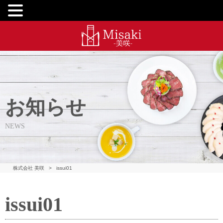
お知らせ
NEWS
株式会社 美咲
>
issui01
issui01